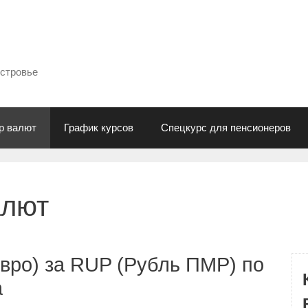
естровье
р валют
График курсов
Спецкурс для пенсионеров
алют
вро) за RUP (Рубль ПМР) по
а