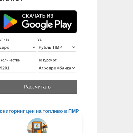
упить
За
 количестве
По курсу от
ониторинг цен на топливо в ПМР