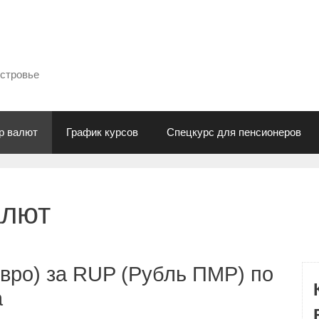
естровье
р валют
График курсов
Спецкурс для пенсионеров
алют
вро) за RUP (Рубль ПМР) по
а