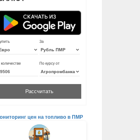
упить
За
 количестве
По курсу от
ониторинг цен на топливо в ПМР