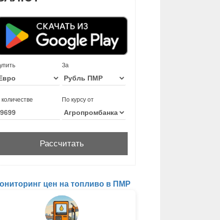
упить
За
 количестве
По курсу от
ониторинг цен на топливо в ПМР