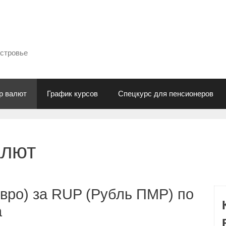
естровье
р валют
График курсов
Спецкурс для пенсионеров
алют
вро) за RUP (Рубль ПМР) по
а