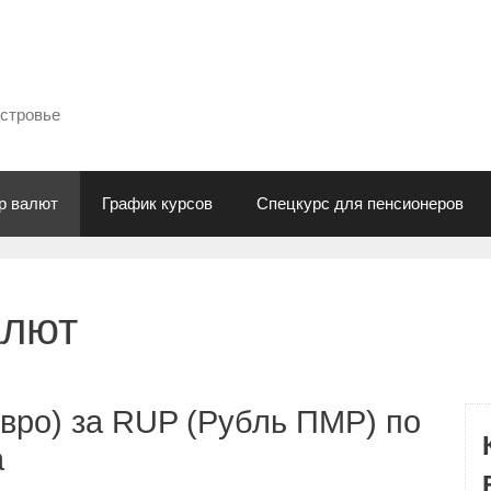
естровье
р валют
График курсов
Спецкурс для пенсионеров
алют
вро) за RUP (Рубль ПМР) по
а