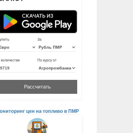
упить
За
 количестве
По курсу от
ониторинг цен на топливо в ПМР