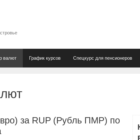
естровье
р валют
График курсов
Спецкурс для пенсионеров
алют
вро) за RUP (Рубль ПМР) по
а