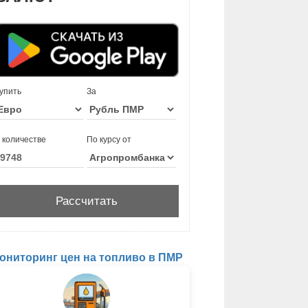
упить
За
 количестве
По курсу от
ониторинг цен на топливо в ПМР