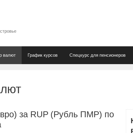
естровье
р валют
График курсов
Спецкурс для пенсионеров
алют
вро) за RUP (Рубль ПМР) по
а