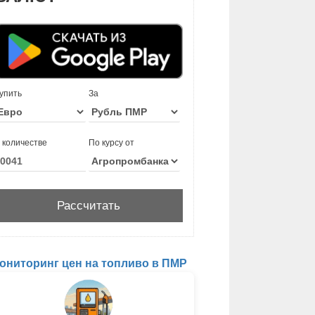
упить
За
 количестве
По курсу от
ониторинг цен на топливо в ПМР