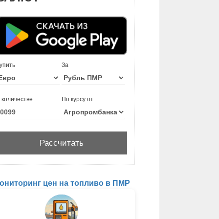
упить
За
 количестве
По курсу от
ониторинг цен на топливо в ПМР