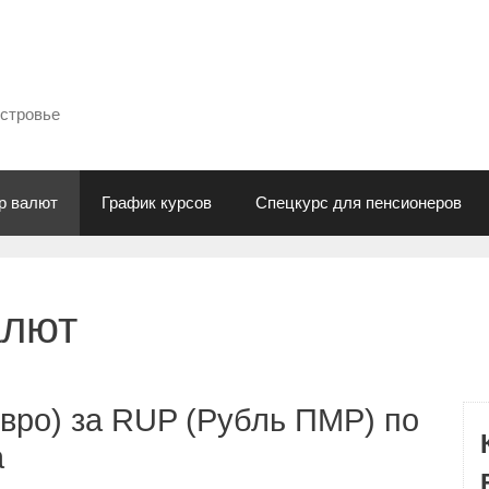
естровье
р валют
График курсов
Спецкурс для пенсионеров
алют
вро) за RUP (Рубль ПМР) по
а