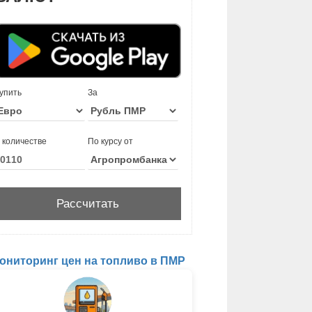
упить
За
 количестве
По курсу от
ониторинг цен на топливо в ПМР