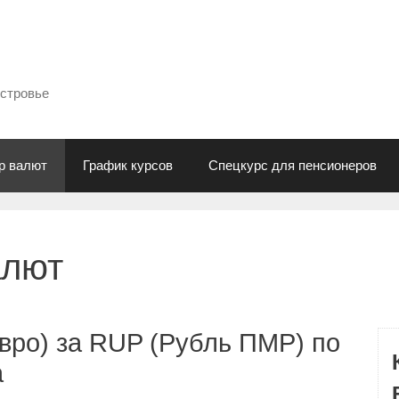
естровье
р валют
График курсов
Спецкурс для пенсионеров
алют
вро) за RUP (Рубль ПМР) по
а