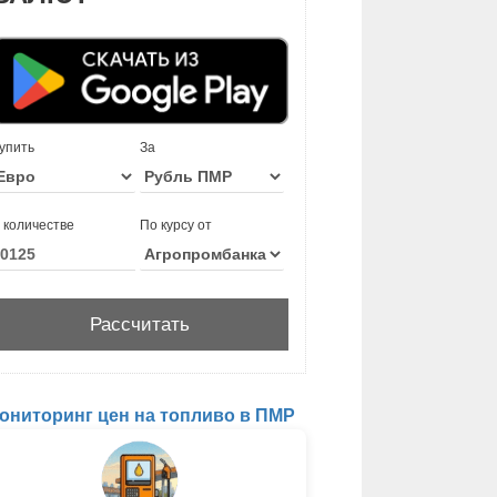
упить
За
 количестве
По курсу от
ониторинг цен на топливо в ПМР