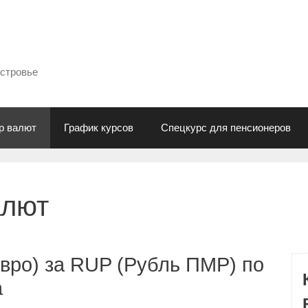
естровье
р валют
График курсов
Спецкурс для пенсионеров
алют
вро) за RUP (Рубль ПМР) по
а