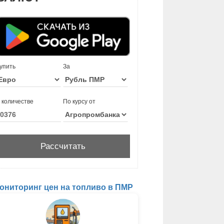
упить
За
 количестве
По курсу от
ониторинг цен на топливо в ПМР