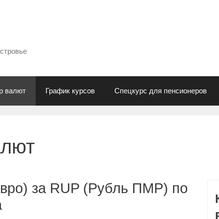
естровье
р валют
График курсов
Спецкурс для пенсионеров
алют
вро) за RUP (Рубль ПМР) по
а