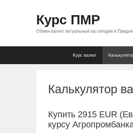
Перейти
к
Курс ПМР
содержимому
Обмен валют актуальный на сегодня в Придн
Курс валют
Калькулято
Калькулятор в
Купить 2915 EUR (Ев
курсу Агропромбанк