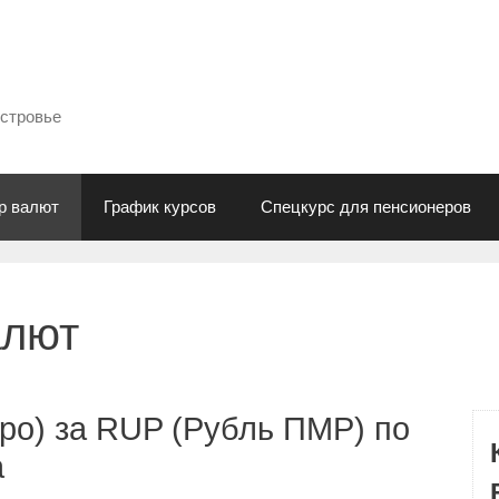
естровье
р валют
График курсов
Спецкурс для пенсионеров
алют
ро) за RUP (Рубль ПМР) по
а