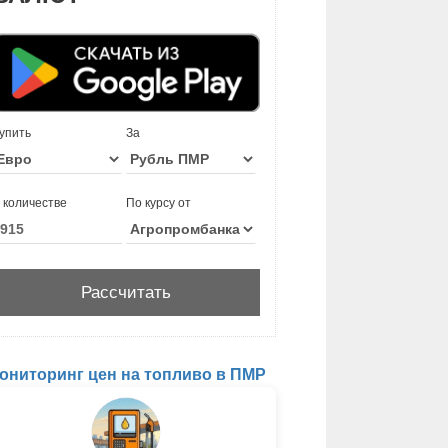
упить
За
 количестве
По курсу от
ониторинг цен на топливо в ПМР