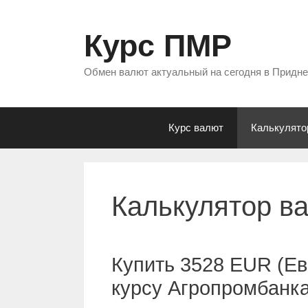
Перейти
к
Курс ПМР
содержимому
Обмен валют актуальный на сегодня в Придн
Курс валют
Калькулято
Калькулятор в
Купить 3528 EUR (Ев
курсу Агропромбанк