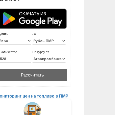
упить
За
 количестве
По курсу от
ониторинг цен на топливо в ПМР