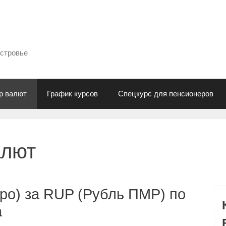
естровье
р валют
График курсов
Спецкурс для пенсионеров
алют
ро) за RUP (Рубль ПМР) по
а