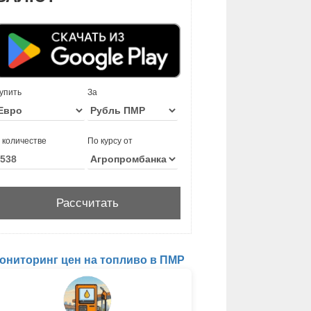
упить
За
 количестве
По курсу от
ониторинг цен на топливо в ПМР