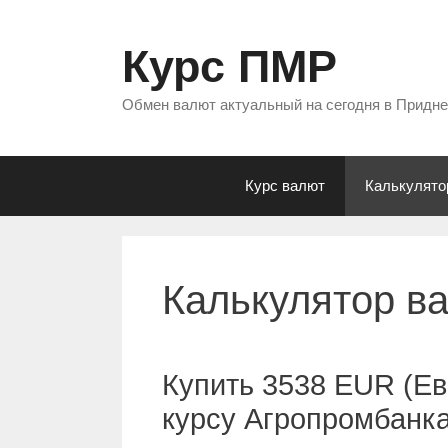
Перейти
к
Курс ПМР
содержимому
Обмен валют актуальный на сегодня в Придн
Курс валют
Калькулято
Калькулятор в
Купить 3538 EUR (Ев
курсу Агропромбанк