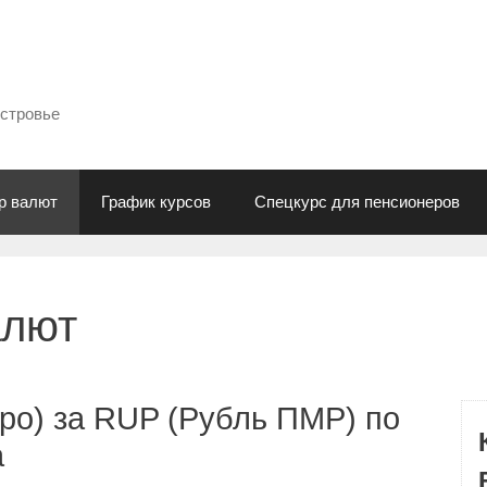
естровье
р валют
График курсов
Спецкурс для пенсионеров
алют
ро) за RUP (Рубль ПМР) по
а