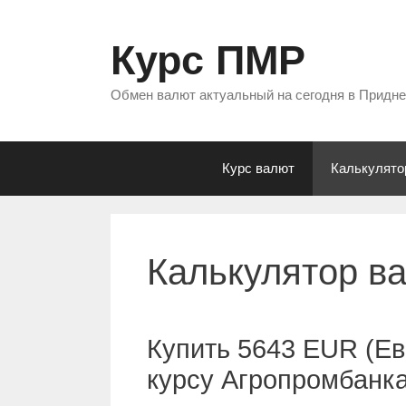
Перейти
к
Курс ПМР
содержимому
Обмен валют актуальный на сегодня в Придн
Курс валют
Калькулято
Калькулятор в
Купить 5643 EUR (Ев
курсу Агропромбанк