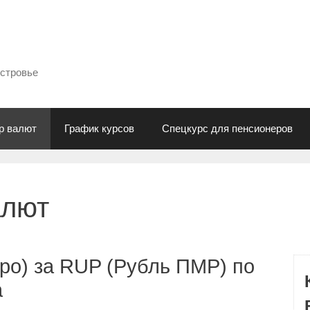
естровье
р валют
График курсов
Спецкурс для пенсионеров
алют
ро) за RUP (Рубль ПМР) по
а