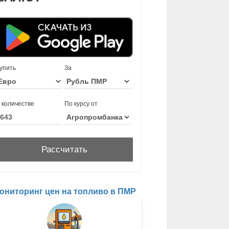
упить
За
 количестве
По курсу от
ониторинг цен на топливо в ПМР