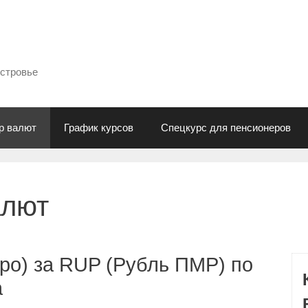
естровье
р валют
График курсов
Спецкурс для пенсионеров
алют
ро) за RUP (Рубль ПМР) по
а