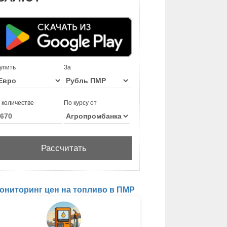
упить
За
 количестве
По курсу от
ониторинг цен на топливо в ПМР