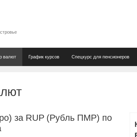
естровье
р валют
График курсов
Спецкурс для пенсионеров
алют
ро) за RUP (Рубль ПМР) по
а