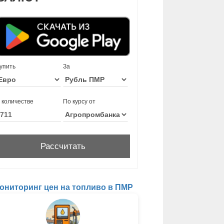
упить
За
 количестве
По курсу от
ониторинг цен на топливо в ПМР