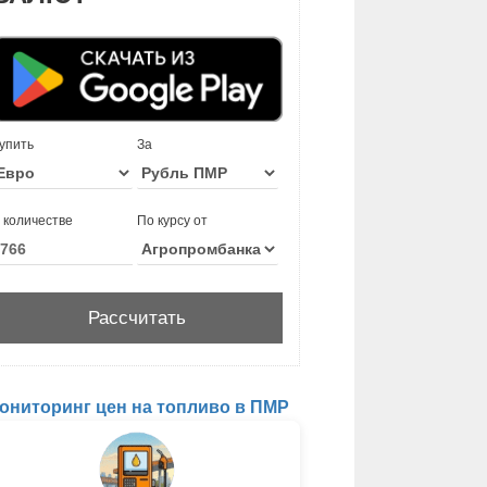
упить
За
 количестве
По курсу от
ониторинг цен на топливо в ПМР