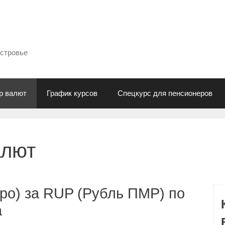
естровье
р валют
График курсов
Спецкурс для пенсионеров
алют
ро) за RUP (Рубль ПМР) по
а