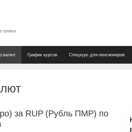
естровье
р валют
График курсов
Спецкурс для пенсионеров
алют
ро) за RUP (Рубль ПМР) по
а