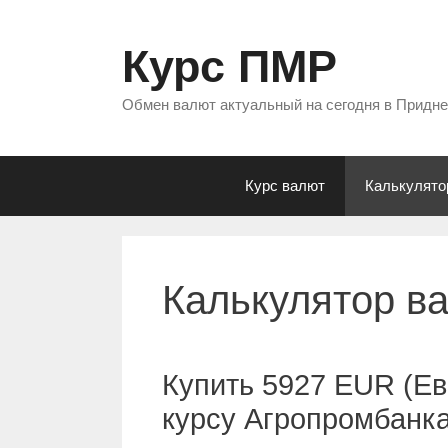
Перейти
к
Курс ПМР
содержимому
Обмен валют актуальный на сегодня в Придн
Курс валют
Калькулято
Калькулятор в
Купить 5927 EUR (Ев
курсу Агропромбанк