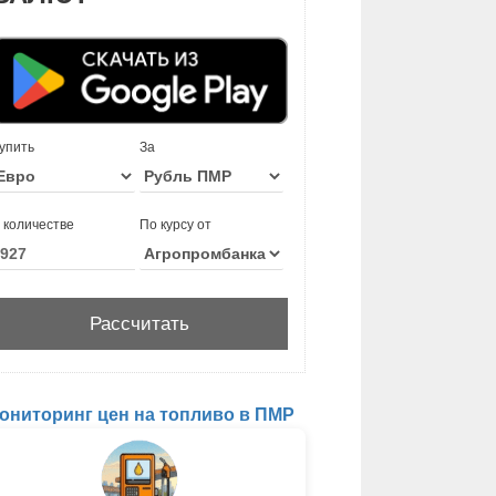
упить
За
 количестве
По курсу от
ониторинг цен на топливо в ПМР