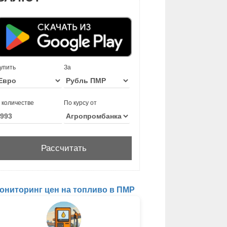
упить
За
 количестве
По курсу от
ониторинг цен на топливо в ПМР