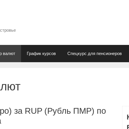
естровье
р валют
График курсов
Спецкурс для пенсионеров
алют
ро) за RUP (Рубль ПМР) по
а