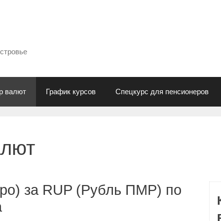
естровье
р валют
График курсов
Спецкурс для пенсионеров
алют
ро) за RUP (Рубль ПМР) по
а