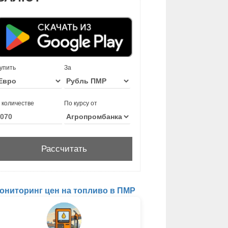
упить
За
 количестве
По курсу от
ониторинг цен на топливо в ПМР