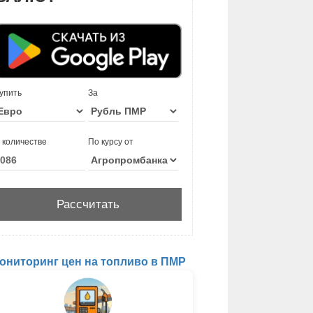
упить
За
 количестве
По курсу от
ониторинг цен на топливо в ПМР