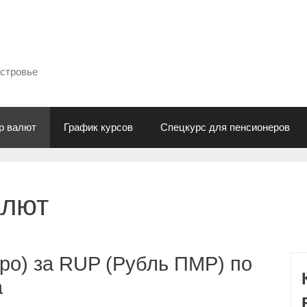
естровье
р валют
График курсов
Спецкурс для пенсионеров
алют
ро) за RUP (Рубль ПМР) по
а