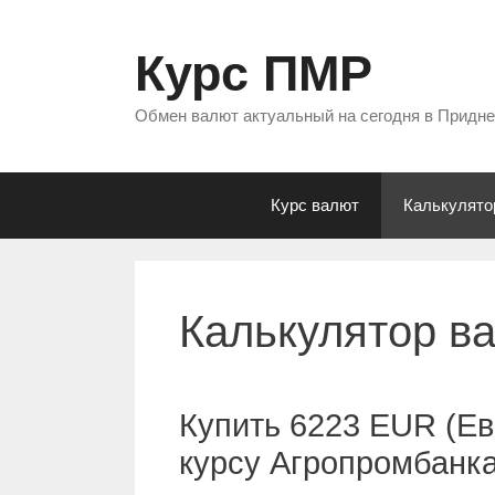
Перейти
к
Курс ПМР
содержимому
Обмен валют актуальный на сегодня в Придн
Курс валют
Калькулято
Калькулятор в
Купить 6223 EUR (Ев
курсу Агропромбанк