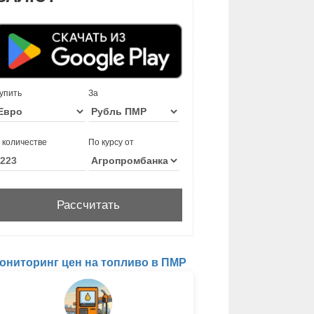
упить
За
 количестве
По курсу от
ониторинг цен на топливо в ПМР