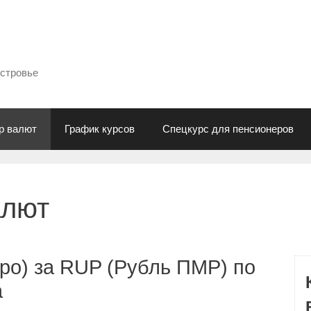
естровье
р валют
График курсов
Спецкурс для пенсионеров
алют
ро) за RUP (Рубль ПМР) по
а