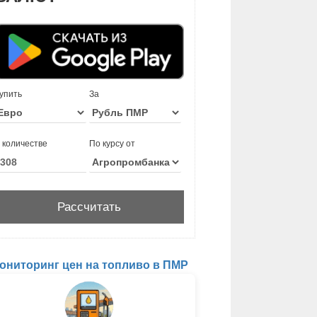
упить
За
 количестве
По курсу от
ониторинг цен на топливо в ПМР