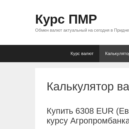
Перейти
к
Курс ПМР
содержимому
Обмен валют актуальный на сегодня в Придн
Курс валют
Калькулято
Калькулятор в
Купить 6308 EUR (Ев
курсу Агропромбанк