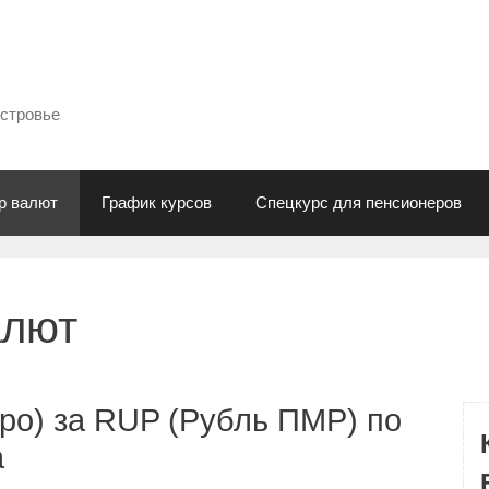
естровье
р валют
График курсов
Спецкурс для пенсионеров
алют
ро) за RUP (Рубль ПМР) по
а