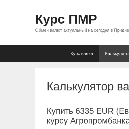
Перейти
к
Курс ПМР
содержимому
Обмен валют актуальный на сегодня в Придн
Курс валют
Калькулято
Калькулятор в
Купить 6335 EUR (Ев
курсу Агропромбанк