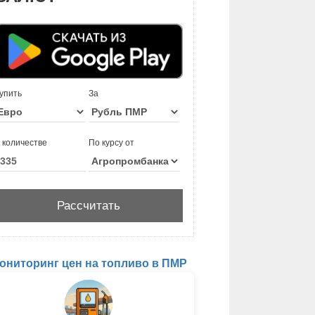
упить
За
 количестве
По курсу от
ониторинг цен на топливо в ПМР