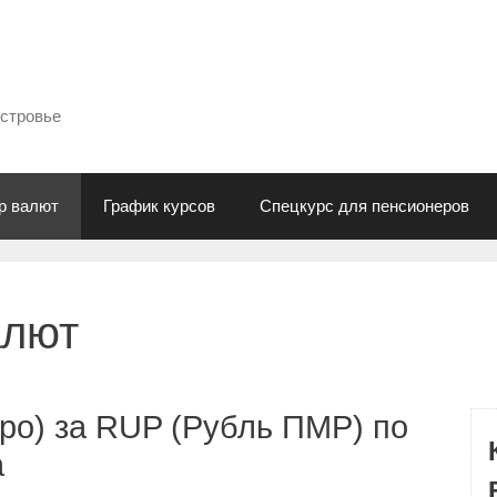
естровье
р валют
График курсов
Спецкурс для пенсионеров
алют
ро) за RUP (Рубль ПМР) по
а