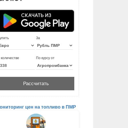
упить
За
 количестве
По курсу от
ониторинг цен на топливо в ПМР