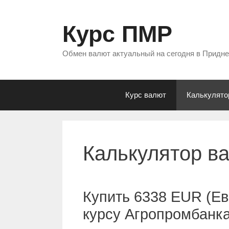
Перейти
к
Курс ПМР
содержимому
Обмен валют актуальный на сегодня в Придн
Курс валют
Калькулято
Калькулятор в
Купить 6338 EUR (Ев
курсу Агропромбанк