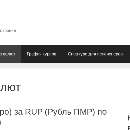
естровье
р валют
График курсов
Спецкурс для пенсионеров
алют
ро) за RUP (Рубль ПМР) по
а