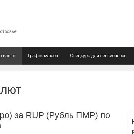
естровье
р валют
График курсов
Спецкурс для пенсионеров
алют
ро) за RUP (Рубль ПМР) по
а