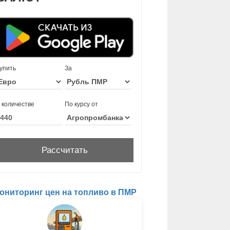
упить
За
 количестве
По курсу от
ониторинг цен на топливо в ПМР