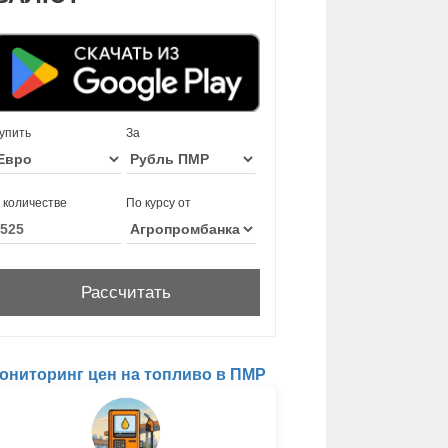
упить
За
 количестве
По курсу от
ониторинг цен на топливо в ПМР