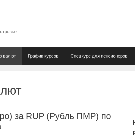
естровье
р валют
График курсов
Спецкурс для пенсионеров
алют
ро) за RUP (Рубль ПМР) по
а