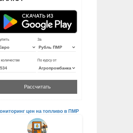
упить
За
 количестве
По курсу от
ониторинг цен на топливо в ПМР