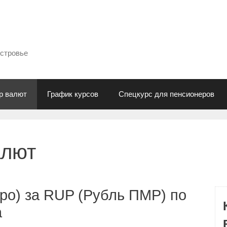
естровье
р валют
График курсов
Спецкурс для пенсионеров
алют
ро) за RUP (Рубль ПМР) по
а