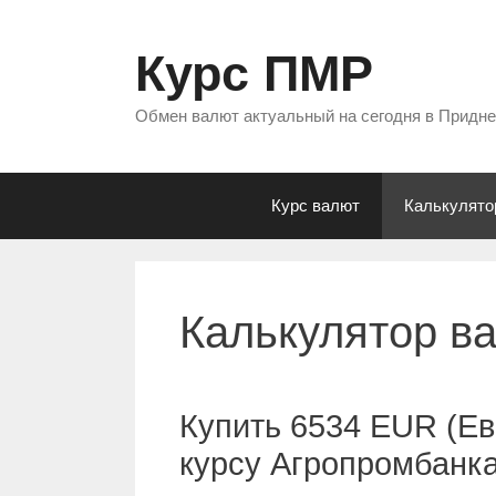
Перейти
к
Курс ПМР
содержимому
Обмен валют актуальный на сегодня в Придн
Курс валют
Калькулято
Калькулятор в
Купить 6534 EUR (Ев
курсу Агропромбанк