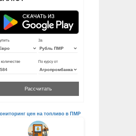
упить
За
 количестве
По курсу от
ониторинг цен на топливо в ПМР