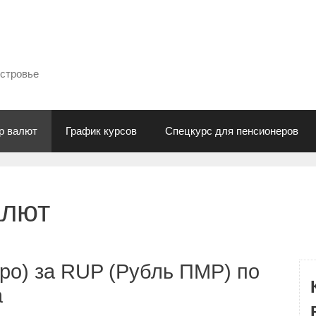
естровье
р валют
График курсов
Спецкурс для пенсионеров
алют
ро) за RUP (Рубль ПМР) по
а