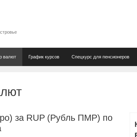
естровье
р валют
График курсов
Спецкурс для пенсионеров
алют
ро) за RUP (Рубль ПМР) по
а