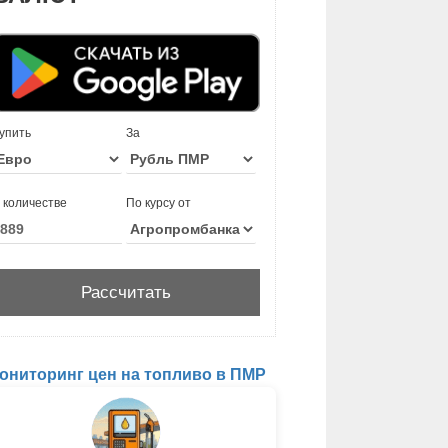
упить
За
 количестве
По курсу от
ониторинг цен на топливо в ПМР