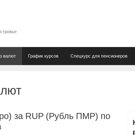
естровье
р валют
График курсов
Спецкурс для пенсионеров
алют
ро) за RUP (Рубль ПМР) по
а