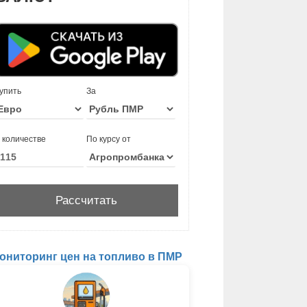
упить
За
 количестве
По курсу от
ониторинг цен на топливо в ПМР