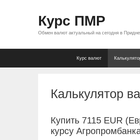
Перейти
к
Курс ПМР
содержимому
Обмен валют актуальный на сегодня в Придн
Курс валют
Калькулято
Калькулятор в
Купить 7115 EUR (Ев
курсу Агропромбанк