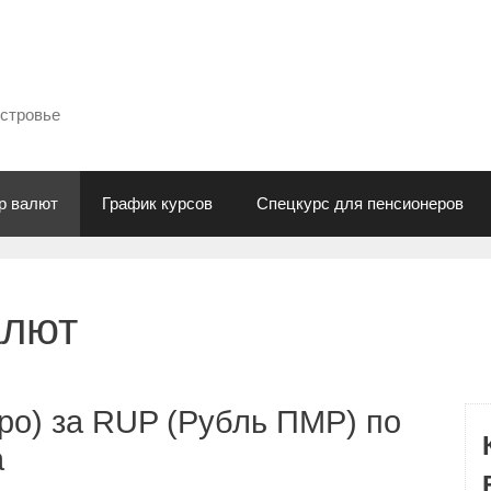
естровье
р валют
График курсов
Спецкурс для пенсионеров
алют
ро) за RUP (Рубль ПМР) по
а