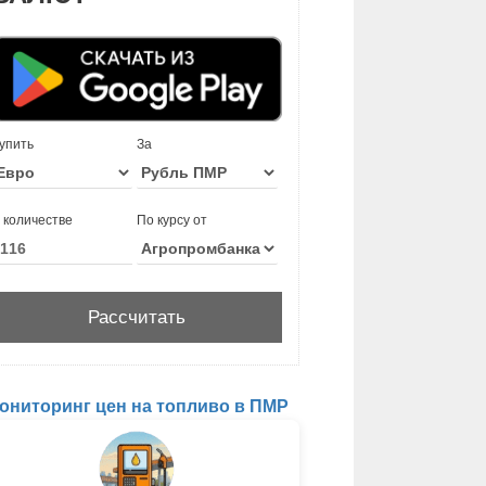
упить
За
 количестве
По курсу от
ониторинг цен на топливо в ПМР