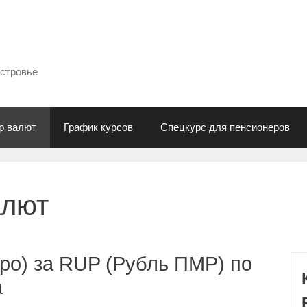
естровье
р валют
График курсов
Спецкурс для пенсионеров
алют
ро) за RUP (Рубль ПМР) по
а