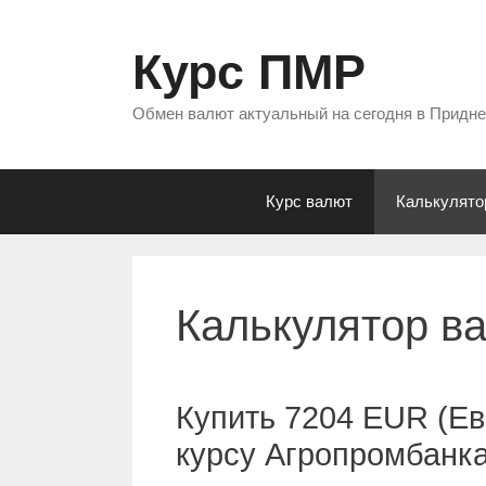
Перейти
к
Курс ПМР
содержимому
Обмен валют актуальный на сегодня в Придн
Курс валют
Калькулято
Калькулятор в
Купить 7204 EUR (Ев
курсу Агропромбанк