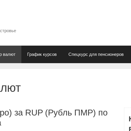
естровье
р валют
График курсов
Спецкурс для пенсионеров
алют
ро) за RUP (Рубль ПМР) по
а