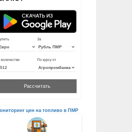
упить
За
 количестве
По курсу от
ониторинг цен на топливо в ПМР