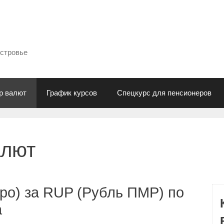
естровье
р валют
График курсов
Спецкурс для пенсионеров
алют
ро) за RUP (Рубль ПМР) по
а