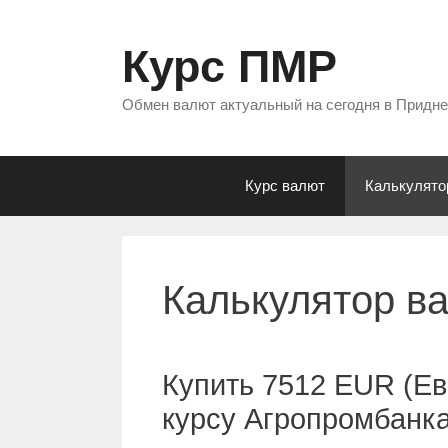
Перейти
к
Курс ПМР
содержимому
Обмен валют актуальный на сегодня в Придн
Курс валют
Калькулято
Калькулятор в
Купить 7512 EUR (Ев
курсу Агропромбанк