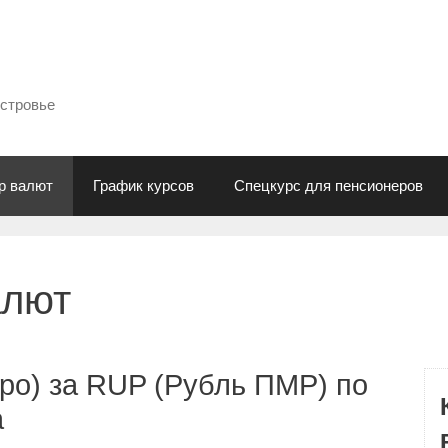
естровье
р валют
График курсов
Спецкурс для пенсионеров
алют
ро) за RUP (Рубль ПМР) по
а