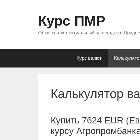
Перейти
к
Курс ПМР
содержимому
Обмен валют актуальный на сегодня в Придн
Курс валют
Калькулято
Калькулятор в
Купить 7624 EUR (Ев
курсу Агропромбанк