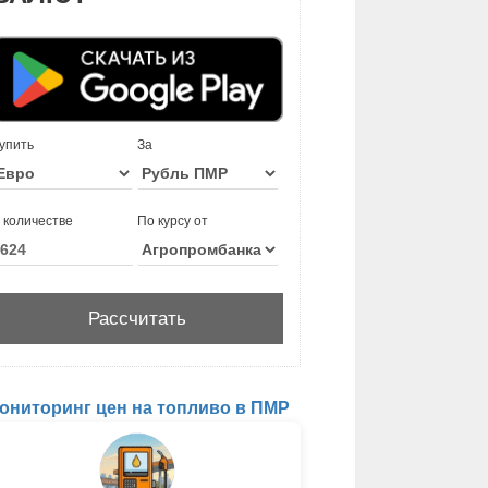
упить
За
 количестве
По курсу от
ониторинг цен на топливо в ПМР