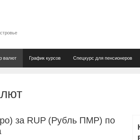
естровье
р валют
График курсов
Спецкурс для пенсионеров
алют
ро) за RUP (Рубль ПМР) по
а