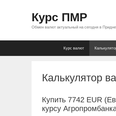
Перейти
к
Курс ПМР
содержимому
Обмен валют актуальный на сегодня в Придн
Курс валют
Калькулято
Калькулятор в
Купить 7742 EUR (Ев
курсу Агропромбанк