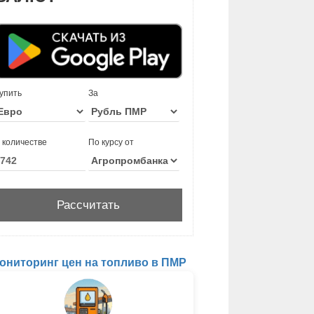
упить
За
 количестве
По курсу от
ониторинг цен на топливо в ПМР