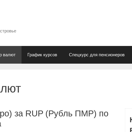
естровье
р валют
График курсов
Спецкурс для пенсионеров
алют
ро) за RUP (Рубль ПМР) по
а