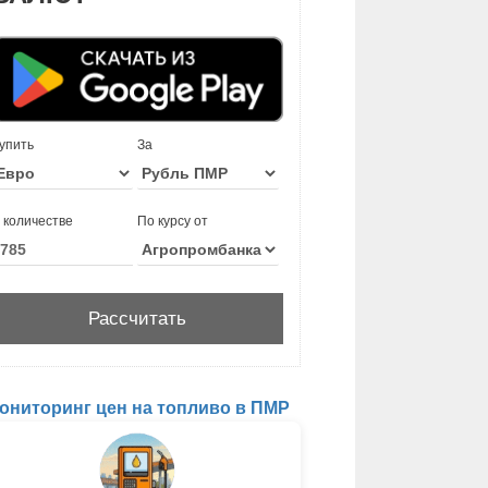
упить
За
 количестве
По курсу от
ониторинг цен на топливо в ПМР