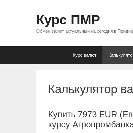
Перейти
к
Курс ПМР
содержимому
Обмен валют актуальный на сегодня в Придн
Курс валют
Калькулято
Калькулятор в
Купить 7973 EUR (Ев
курсу Агропромбанк