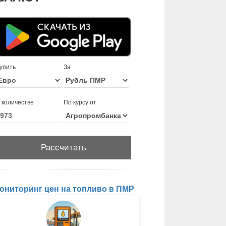
упить
За
 количестве
По курсу от
ониторинг цен на топливо в ПМР