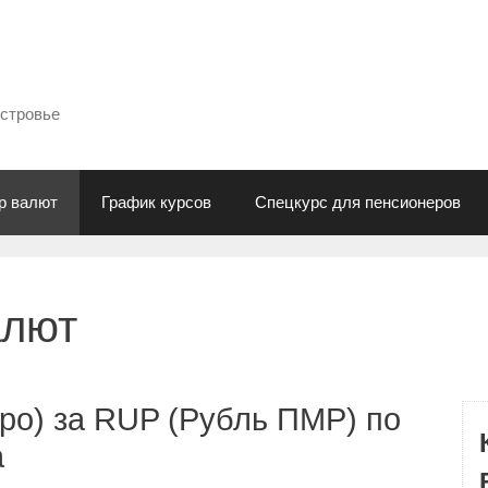
естровье
р валют
График курсов
Спецкурс для пенсионеров
алют
ро) за RUP (Рубль ПМР) по
а