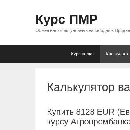
Перейти
к
Курс ПМР
содержимому
Обмен валют актуальный на сегодня в Придн
Курс валют
Калькулято
Калькулятор в
Купить 8128 EUR (Ев
курсу Агропромбанк