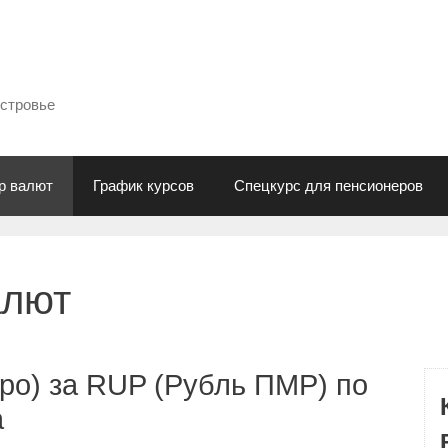
естровье
р валют
График курсов
Спецкурс для пенсионеров
алют
ро) за RUP (Рубль ПМР) по
а