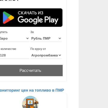
упить
За
 количестве
По курсу от
ониторинг цен на топливо в ПМР