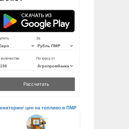
упить
За
 количестве
По курсу от
ониторинг цен на топливо в ПМР