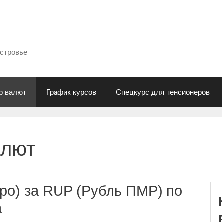
естровье
р валют
График курсов
Спецкурс для пенсионеров
алют
ро) за RUP (Рубль ПМР) по
а