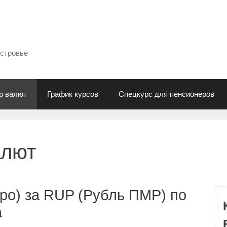
естровье
р валют
График курсов
Спецкурс для пенсионеров
алют
ро) за RUP (Рубль ПМР) по
а