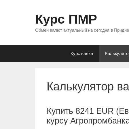
Перейти
к
Курс ПМР
содержимому
Обмен валют актуальный на сегодня в Придн
Курс валют
Калькулято
Калькулятор в
Купить 8241 EUR (Ев
курсу Агропромбанк