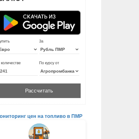
упить
За
 количестве
По курсу от
ониторинг цен на топливо в ПМР