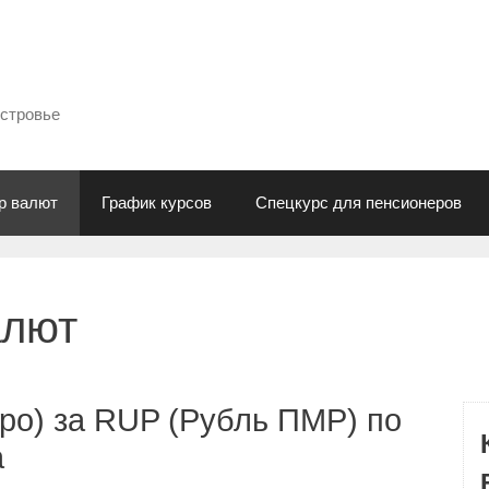
естровье
р валют
График курсов
Спецкурс для пенсионеров
алют
ро) за RUP (Рубль ПМР) по
а