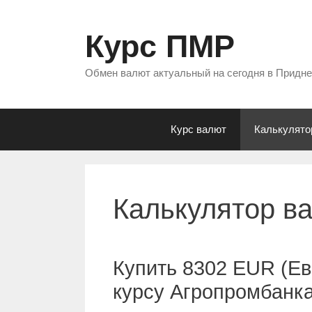
Перейти
к
Курс ПМР
содержимому
Обмен валют актуальный на сегодня в Придн
Курс валют
Калькулято
Калькулятор в
Купить 8302 EUR (Ев
курсу Агропромбанк