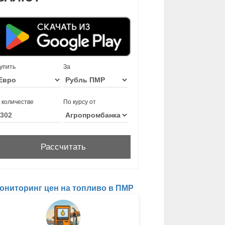
упить
За
 количестве
По курсу от
ониторинг цен на топливо в ПМР