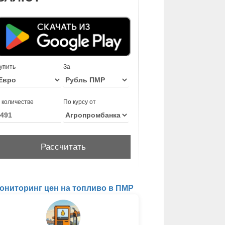
упить
За
 количестве
По курсу от
ониторинг цен на топливо в ПМР