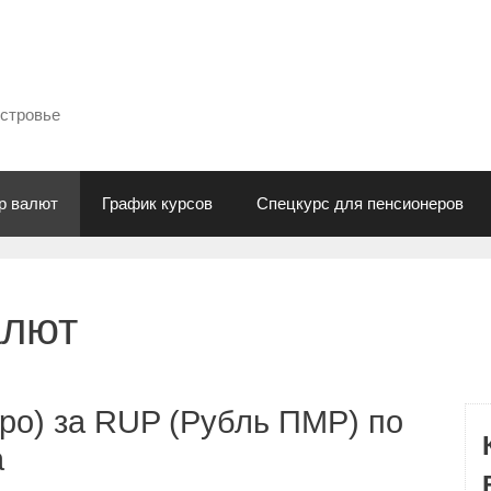
естровье
р валют
График курсов
Спецкурс для пенсионеров
алют
ро) за RUP (Рубль ПМР) по
а