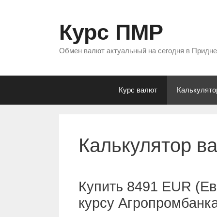
Перейти
к
Курс ПМР
содержимому
Обмен валют актуальный на сегодня в Придн
Курс валют
Калькулято
Калькулятор в
Купить 8491 EUR (Ев
курсу Агропромбанк