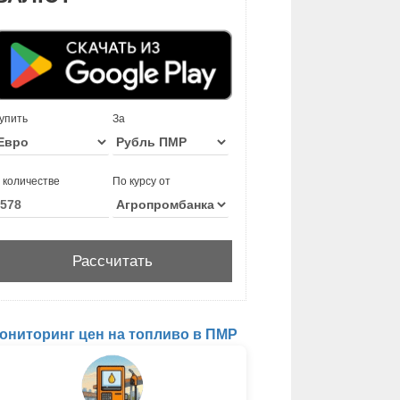
упить
За
 количестве
По курсу от
ониторинг цен на топливо в ПМР