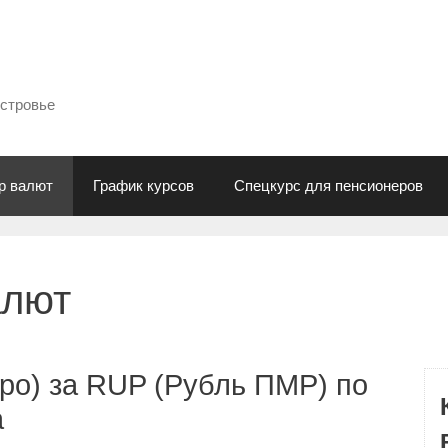
естровье
р валют
График курсов
Спецкурс для пенсионеров
алют
ро) за RUP (Рубль ПМР) по
а