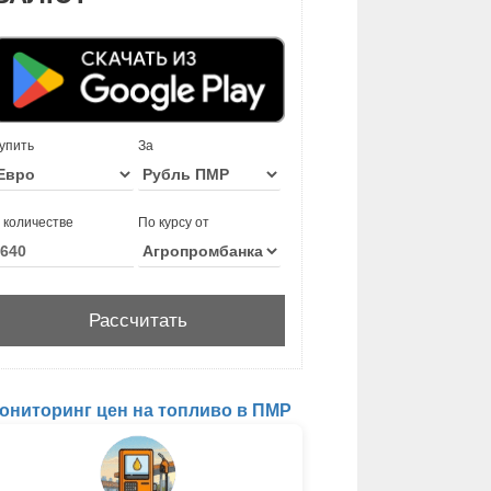
упить
За
 количестве
По курсу от
ониторинг цен на топливо в ПМР