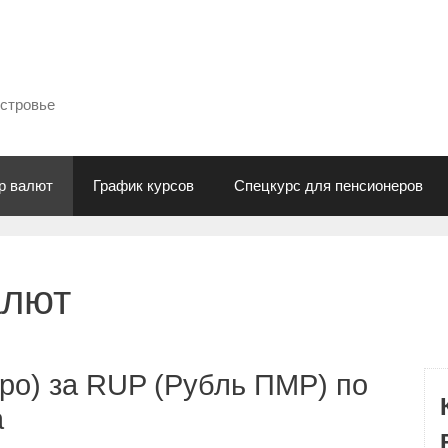
естровье
р валют
График курсов
Спецкурс для пенсионеров
алют
ро) за RUP (Рубль ПМР) по
а