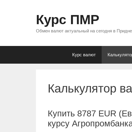
Перейти
к
Курс ПМР
содержимому
Обмен валют актуальный на сегодня в Придн
Курс валют
Калькулято
Калькулятор в
Купить 8787 EUR (Ев
курсу Агропромбанк