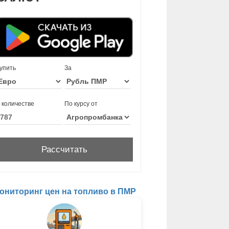
упить
За
 количестве
По курсу от
ониторинг цен на топливо в ПМР