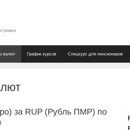
естровье
р валют
График курсов
Спецкурс для пенсионеров
алют
ро) за RUP (Рубль ПМР) по
а