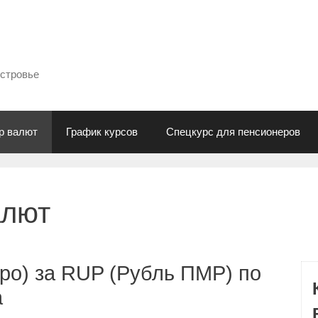
естровье
р валют
График курсов
Спецкурс для пенсионеров
алют
ро) за RUP (Рубль ПМР) по
а