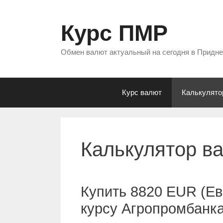
Перейти
к
Курс ПМР
содержимому
Обмен валют актуальный на сегодня в Придн
Курс валют
Калькулято
Калькулятор в
Купить 8820 EUR (Ев
курсу Агропромбанк