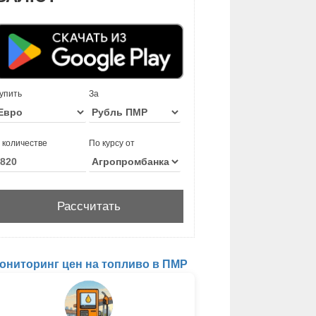
упить
За
 количестве
По курсу от
ониторинг цен на топливо в ПМР