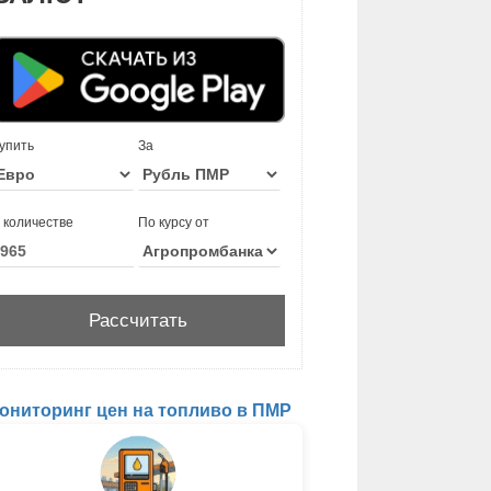
упить
За
 количестве
По курсу от
ониторинг цен на топливо в ПМР