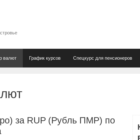
естровье
р валют
График курсов
Спецкурс для пенсионеров
алют
ро) за RUP (Рубль ПМР) по
а